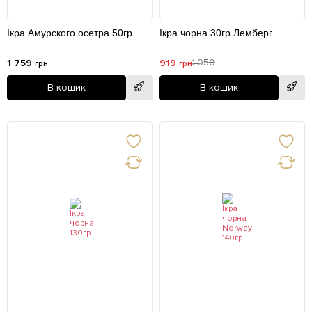
Ікра Амурского осетра 50гр
Ікра чорна 30гр Лемберг
1 759
919
1 050
грн
грн
В кошик
В кошик