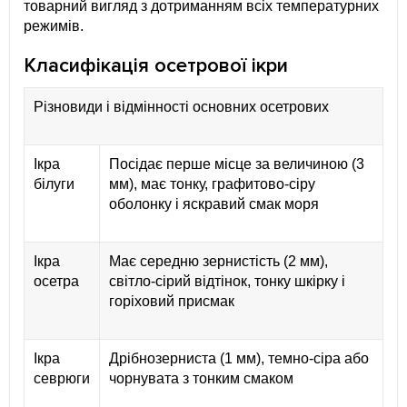
товарний вигляд з дотриманням всіх температурних
режимів.
Класифікація осетрової ікри
Різновиди і відмінності основних осетрових
Ікра
Посідає перше місце за величиною (3
білуги
мм), має тонку, графитово-сіру
оболонку і яскравий смак моря
Ікра
Має середню зернистість (2 мм),
осетра
світло-сірий відтінок, тонку шкірку і
горіховий присмак
Ікра
Дрібнозерниста (1 мм), темно-сіра або
севрюги
чорнувата з тонким смаком