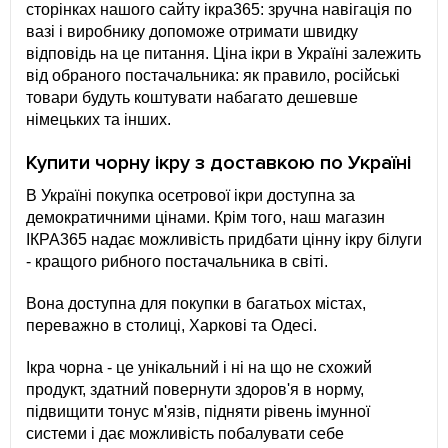
сторінках нашого сайту ікра365: зручна навігація по
вазі і виробнику допоможе отримати швидку
відповідь на це питання. Ціна ікри в Україні залежить
від обраного постачальника: як правило, російські
товари будуть коштувати набагато дешевше
німецьких та інших.
Купити чорну ікру з доставкою по Україні
В Україні покупка осетрової ікри доступна за
демократичними цінами. Крім того, наш магазин
ІКРА365 надає можливість придбати цінну ікру білуги
- кращого рибного постачальника в світі.
Вона доступна для покупки в багатьох містах,
переважно в столиці, Харкові та Одесі.
Ікра чорна - це унікальний і ні на що не схожий
продукт, здатний повернути здоров'я в норму,
підвищити тонус м'язів, підняти рівень імунної
системи і дає можливість побалувати себе