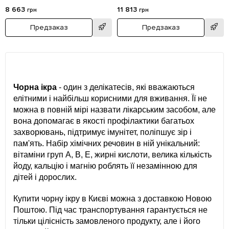
8 663
11 813
грн
грн
Предзаказ
Предзаказ
Чорна ікра
- один з делікатесів, які вважаються
елітними і найбільш корисними для вживання. Її не
можна в повній мірі назвати лікарським засобом, але
вона допомагає в якості профілактики багатьох
захворювань, підтримує імунітет, поліпшує зір і
пам'ять. Набір хімічних речовин в ній унікальний:
вітаміни груп A, B, E, жирні кислоти, велика кількість
йоду, кальцію і магнію роблять її незамінною для
дітей і дорослих.
Купити чорну ікру в Києві можна з доставкою Новою
Поштою. Під час транспортування гарантується не
тільки цілісність замовленого продукту, але і його