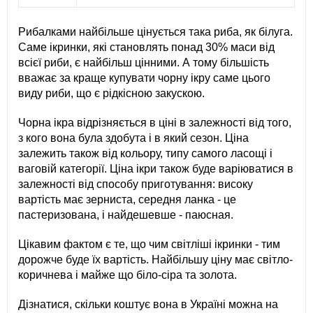
Рибалками найбільше цінується така риба, як білуга.
Саме ікринки, які становлять понад 30% маси від
всієї риби, є найбільш цінними. А тому більшість
вважає за краще купувати чорну ікру саме цього
виду риби, що є рідкісною закускою.
Чорна ікра відрізняється в ціні в залежності від того,
з кого вона була здобута і в який сезон. Ціна
залежить також від кольору, типу самого ласощі і
ваговій категорії. Ціна ікри також буде варіюватися в
залежності від способу приготування: високу
вартість має зерниста, середня ланка - це
пастеризована, і найдешевше - паюсная.
Цікавим фактом є те, що чим світліші ікринки - тим
дорожче буде їх вартість. Найбільшу ціну має світло-
коричнева і майже що біло-сіра та золота.
Дізнатися, скільки коштує вона в Україні можна на