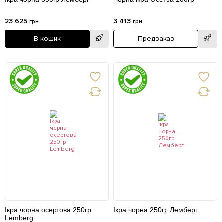
23 625
3 413
грн
грн
В кошик
Предзаказ
Ікра чорна осертова 250гр
Ікра чорна 250гр Лемберг
Lemberg