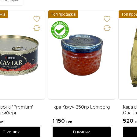
о
5 товарів
жів
Топ продажів
Топ про
рвона "Premium"
Ікра Кіжуч 250гр Lemberg
Кава в
Лемберг
Qualit
1 150
520
рн
грн
г
В кошик
В кошик