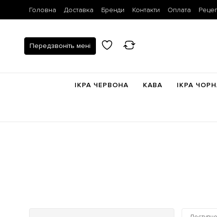
Головна
Доставка
Бренди
Контакти
Оплата
Рецеп
Передзвоніть мені
ІКРА ЧЕРВОНА
КАВА
ІКРА ЧОРН