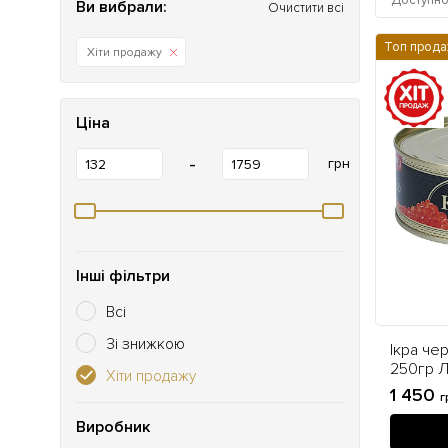
Доступн
Ви вибрали:
Очистити всі
Топ прода
Хіти продажу
Ціна
-
грн
Інші фільтри
Всі
Зі знижкою
Ікра че
250гр 
Хіти продажу
1 450
г
Виробник