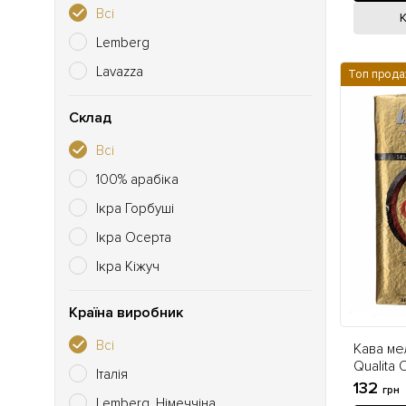
Всі
Lemberg
Lavazza
Топ прода
Склад
Всі
100% арабіка
Ікра Горбуші
Ікра Осерта
Ікра Кіжуч
Країна виробник
Всі
Кава ме
Qualita 
Італія
Польща
132
грн
Lemberg, Німеччіна