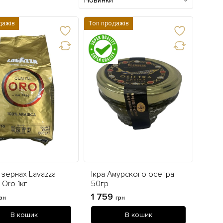
Новинки
дажів
Топ продажів
 зернах Lavazza
Ікра Амурского осетра
a Oro 1кг
50гр
1 759
рн
грн
В кошик
В кошик